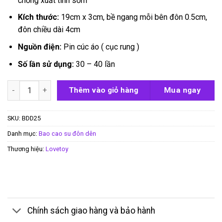
chống xuất tinh sớm
Kích thước:
19cm x 3cm, bề ngang mỗi bên đôn 0.5cm,
đôn chiều dài 4cm
Nguồn điện:
Pin cúc áo ( cục rung )
Số lần sử dụng:
30 – 40 lần
Bao đôn dên Lovetoy Pleasure X-tender Brown số lượng
Thêm vào giỏ hàng
Mua ngay
SKU:
BDD25
Danh mục:
Bao cao su đôn dên
Thương hiệu:
Lovetoy
Chính sách giao hàng và bảo hành