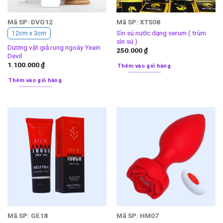
Mã SP: DVG12
Mã SP: XTS08
Sìn sú nước dạng serum ( trùm
12cm x 3cm
sìn sú )
Dương vật giả rung ngoáy Yeain
250.000
₫
Devil
1.100.000
₫
Thêm vào giỏ hàng
Thêm vào giỏ hàng
Mã SP: GE18
Mã SP: HM07