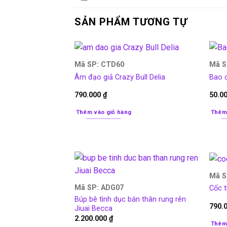
SẢN PHẨM TƯƠNG TỰ
Mã SP: CTD60
Mã S
Âm đạo giả Crazy Bull Delia
Bao c
790.000
₫
50.0
Thêm vào giỏ hàng
Thêm
Mã S
Mã SP: ADG07
Cốc 
Búp bê tình dục bán thân rung rên
790.
Jiuai Becca
2.200.000
₫
Thêm