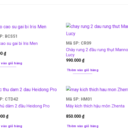
P: BCS51
Mã SP: CR09
ao su gai bi Iris Men
Chày rung 2 đầu rung thụt Mann
00
₫
Lucy
990.000
₫
 vào giỏ hàng
Thêm vào giỏ hàng
P: CTD42
Mã SP: HM01
thủ dâm 2 đầu Heidong Pro
Máy kích thích hậu môn Zhenta
000
₫
850.000
₫
 vào giỏ hàng
Thêm vào giỏ hàng