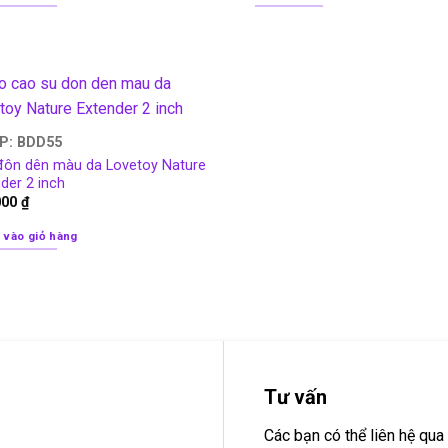
P: BDD55
đôn dên màu da Lovetoy Nature
der 2 inch
000
₫
 vào giỏ hàng
Tư vấn
Các bạn có thể liên hệ q