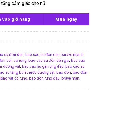
 tăng cảm giác cho nữ
e Man số lượng
 vào giỏ hàng
Mua ngay
ao su đôn dên
,
bao cao su đôn dên barave man b
,
đôn dên có rung
,
bao cao su đôn dên gai
,
bao cao
n dương vật
,
bao cao su gai rung đầu
,
bao cao su
ao su tăng kích thước dương vật
,
bao đôn
,
bao đôn
ơng vật có rung
,
bao đôn rung đầu
,
brave man
,