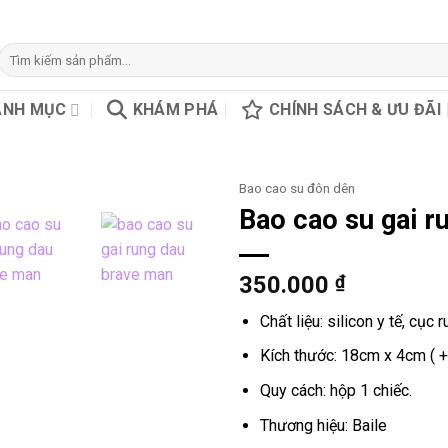
Tìm
kiếm:
ANH MỤC
KHÁM PHÁ
CHÍNH SÁCH & ƯU ĐÃI
Bao cao su đôn dên
Bao cao su gai r
350.000
₫
Chất liệu: silicon y tế, cụ
Kích thước: 18cm x 4cm ( 
Quy cách: hộp 1 chiếc.
Thương hiệu: Baile