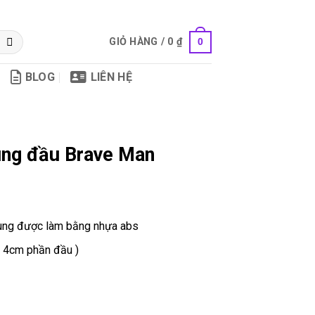
GIỎ HÀNG /
0
₫
0
BLOG
LIÊN HỆ
ung đầu Brave Man
c rung được làm bằng nhựa abs
+ 4cm phần đầu )