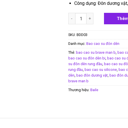
Công dụng: Đôn dương vật,
Bao cao su gai rung đầu Brav
Thêm
SKU:
BDD03
Danh mục:
Bao cao su đôn dên
Thẻ:
bao cao su brave man b
,
bao c
bao cao su đôn dên bi
,
bao cao su 
su đôn dên rung đầu
,
bao cao su đô
rung đầu
,
bao cao su silicone
,
bao c
dên
,
bao đôn dương vật
,
bao đôn dư
brave man b
Thương hiệu:
Baile