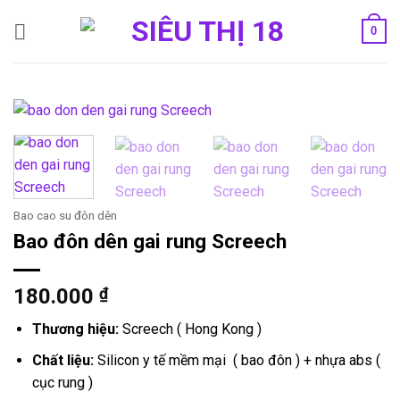
Bỏ
0
qua
nội
dung
Bao cao su đôn dên
Bao đôn dên gai rung Screech
180.000
₫
Thương hiệu:
Screech ( Hong Kong )
Chất liệu:
Silicon y tế mềm mại ( bao đôn ) + nhựa abs (
cục rung )