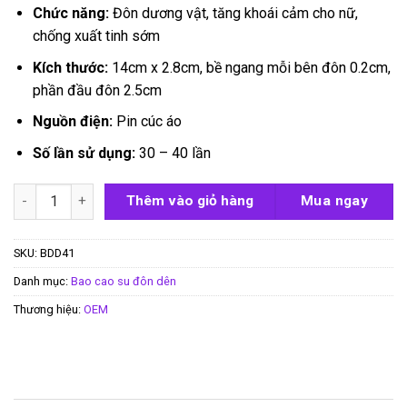
Chức năng:
Đôn dương vật, tăng khoái cảm cho nữ,
chống xuất tinh sớm
Kích thước:
14cm x 2.8cm, bề ngang mỗi bên đôn 0.2cm,
phần đầu đôn 2.5cm
Nguồn điện:
Pin cúc áo
Số lần sử dụng:
30 – 40 lần
Bao đôn dên gai rung Screech số lượng
Thêm vào giỏ hàng
Mua ngay
SKU:
BDD41
Danh mục:
Bao cao su đôn dên
Thương hiệu:
OEM