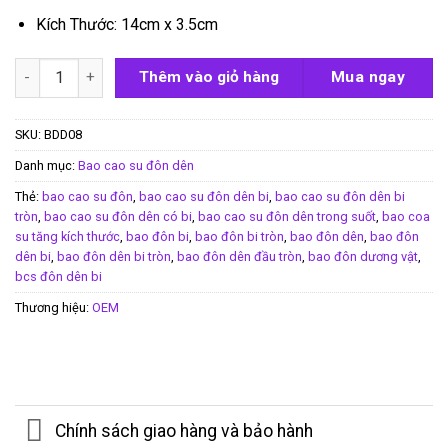
Kích Thước: 14cm x 3.5cm
Bao cao su đôn dên bi tròn toàn thân số lượng
Thêm vào giỏ hàng
Mua ngay
SKU:
BDD08
Danh mục:
Bao cao su đôn dên
Thẻ:
bao cao su đôn
,
bao cao su đôn dên bi
,
bao cao su đôn dên bi
tròn
,
bao cao su đôn dên có bi
,
bao cao su đôn dên trong suốt
,
bao coa
su tăng kích thước
,
bao đôn bi
,
bao đôn bi tròn
,
bao đôn dên
,
bao đôn
dên bi
,
bao đôn dên bi tròn
,
bao đôn dên đầu tròn
,
bao đôn dương vật
,
bcs đôn dên bi
Thương hiệu:
OEM
Chính sách giao hàng và bảo hành