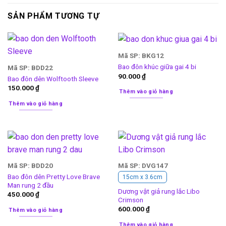
SẢN PHẨM TƯƠNG TỰ
Mã SP: BKG12
Bao đôn khúc giữa gai 4 bi
Mã SP: BDD22
90.000
₫
Bao đôn dên Wolftooth Sleeve
150.000
₫
Thêm vào giỏ hàng
Thêm vào giỏ hàng
Mã SP: BDD20
Mã SP: DVG147
Bao đôn dên Pretty Love Brave
15cm x 3.6cm
Man rung 2 đầu
Dương vật giả rung lắc Libo
450.000
₫
Crimson
600.000
₫
Thêm vào giỏ hàng
Thêm vào giỏ hàng