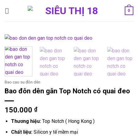
Bỏ
0
qua
nội
dung
Bao cao su đôn dên
Bao đôn dên gân Top Notch có quai đeo
150.000
₫
Thương hiệu:
Top Notch ( Hong Kong )
Chất liệu:
Silicon y tế mềm mại