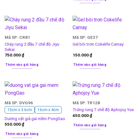
Mã SP: CR81
Mã SP: GE37
Chày rung 2 đầu 7 chế độ Jiyu
Gel bôi trơn Cokelife Camay
Sekai
750.000
₫
150.000
₫
Thêm vào giỏ hàng
Thêm vào giỏ hàng
Mã SP: DVG96
Mã SP: TR128
Trứng rung 7 chế độ Aphojoy Yue
15cm x 3.6cm
16cm x 4cm
450.000
₫
Dương vật giả gai mềm PongGao
550.000
₫
Thêm vào giỏ hàng
Thêm vào giỏ hàng