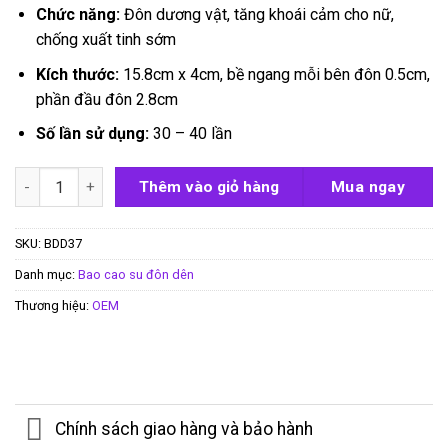
Chức năng:
Đôn dương vật, tăng khoái cảm cho nữ,
chống xuất tinh sớm
Kích thước:
15.8cm x 4cm, bề ngang mỗi bên đôn 0.5cm,
phần đầu đôn 2.8cm
Số lần sử dụng:
30 – 40 lần
Bao đôn dên gân Top Notch có quai đeo số lượng
Thêm vào giỏ hàng
Mua ngay
SKU:
BDD37
Danh mục:
Bao cao su đôn dên
Thương hiệu:
OEM
Chính sách giao hàng và bảo hành