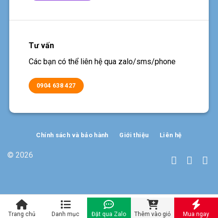
Tư vấn
Các bạn có thể liên hệ qua zalo/sms/phone
0904 638 427
Chính sách và bảo hành
Giới thiệu
Liên hệ
© 2026
sieuthi18.com 2026
Trang chủ
Danh mục
Đặt qua Zalo
Thêm vào giỏ
Mua ngay