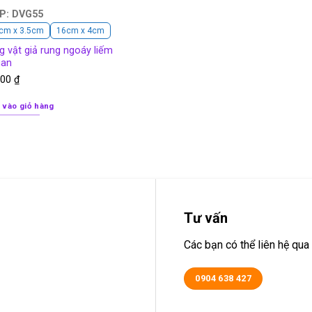
P: DVG55
cm x 3.5cm
16cm x 4cm
 vật giả rung ngoáy liếm
an
000
₫
 vào giỏ hàng
Tư vấn
Các bạn có thể liên hệ q
0904 638 427