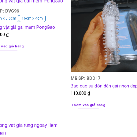
P: DVG96
m x 3.6cm
16cm x 4cm
g vật giả gai mềm PongGao
000
₫
 vào giỏ hàng
Mã SP: BDD17
Bao cao su đôn dên gai nhọn dẹ
110.000
₫
Thêm vào giỏ hàng