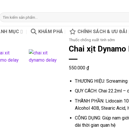
Tìm
kiếm:
ANH MỤC
KHÁM PHÁ
CHÍNH SÁCH & ƯU ĐÃI
Thuốc chống xuất tinh sớm
Chai xịt Dynamo
550.000
₫
THƯƠNG HIỆU: Screaming
QUY CÁCH: Chai 22.2ml – d
THÀNH PHẦN: Lidocain 10%,
Alcohol 40B, Stearic Acid, 
CÔNG DỤNG: Giúp nam giới 
dài thời gian quan hệ