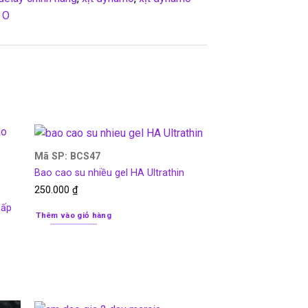
 O
Mã SP: BCS47
Bao cao su nhiều gel HA Ultrathin
250.000
₫
cấp
Thêm vào giỏ hàng