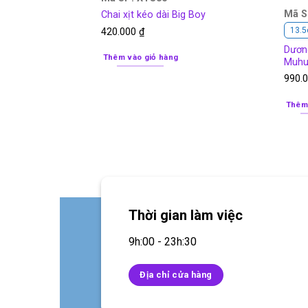
Mã S
Chai xịt kéo dài Big Boy
13.5
420.000
₫
Dương
Thêm vào giỏ hàng
Muhu
990.
Thêm
Thời gian làm việc
9h:00 - 23h:30
Địa chỉ cửa hàng