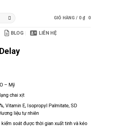
GIỎ HÀNG /
0
₫
0
BLOG
LIÊN HỆ
 Delay
 O – Mỹ
ạng chai xịt
 Vitamin E, Isopropyl Palmitate, SD
Hương liệu tự nhiên
kiểm soát được thời gian xuất tinh và kéo