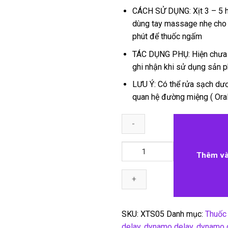
CÁCH SỬ DỤNG: Xịt 3 – 5 h
dùng tay massage nhẹ cho đ
phút để thuốc ngấm
TÁC DỤNG PHỤ: Hiện chưa
ghi nhận khi sử dụng sản 
LƯU Ý: Có thể rửa sạch dươ
quan hệ đường miệng ( Oral
Chai
Thêm và
xịt
Dynamo
Delay
số
lượng
SKU:
XTS05
Danh mục:
Thuốc 
delay
,
dynamo delay
,
dynamo d