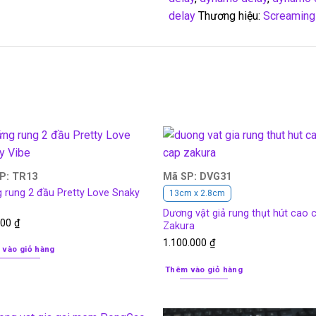
delay
Thương hiệu:
Screaming
P: TR13
Mã SP: DVG31
 rung 2 đầu Pretty Love Snaky
13cm x 2.8cm
Dương vật giả rung thụt hút cao 
000
₫
Zakura
1.100.000
₫
 vào giỏ hàng
Thêm vào giỏ hàng