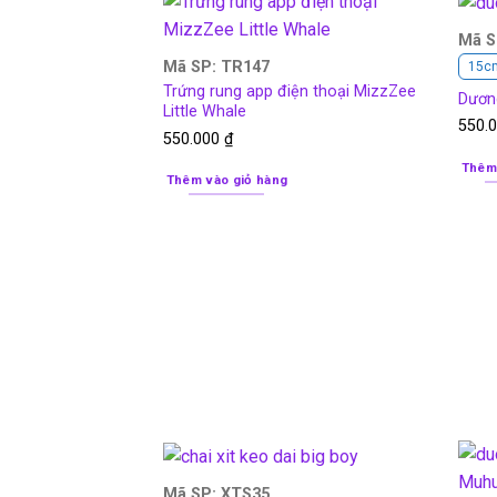
Mã S
Mã SP: TR147
15c
Trứng rung app điện thoại MizzZee
Dươn
Little Whale
550.
550.000
₫
Thêm
Thêm vào giỏ hàng
Mã SP: XTS35