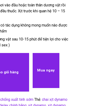
ơi vào đầu hoặc toàn thân dương vật rồi
ều thuốc. Xịt trước khi quan hệ 10 – 15
 có tác dụng không mong muốn nào được
phẩm
ng vật sau 10-15 phút để tiện lợi cho việc
 sex )
Mua ngay
o giỏ hàng
chống xuất tinh sớm
Thẻ:
chai xịt dynamo
elay chính hãng
,
xịt dynamo
,
xịt dynamo