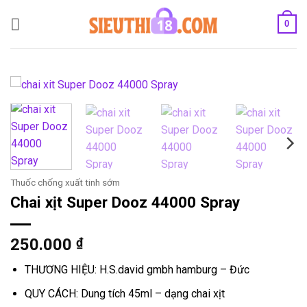
Bỏ
0
qua
nội
dung
Thuốc chống xuất tinh sớm
Chai xịt Super Dooz 44000 Spray
250.000
₫
THƯƠNG HIỆU: H.S.david gmbh hamburg – Đức
QUY CÁCH: Dung tích 45ml – dạng chai xịt