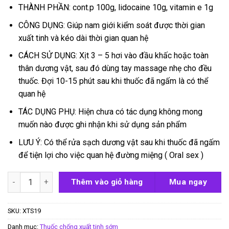
THÀNH PHẦN: cont.p 100g, lidocaine 10g, vitamin e 1g
CÔNG DỤNG: Giúp nam giới kiểm soát được thời gian
xuất tinh và kéo dài thời gian quan hệ
CÁCH SỬ DỤNG: Xịt 3 – 5 hơi vào đầu khấc hoặc toàn
thân dương vật, sau đó dùng tay massage nhẹ cho đều
thuốc. Đợi 10-15 phút sau khi thuốc đã ngấm là có thể
quan hệ
TÁC DỤNG PHỤ: Hiện chưa có tác dụng không mong
muốn nào được ghi nhận khi sử dụng sản phẩm
LƯU Ý: Có thể rửa sạch dương vật sau khi thuốc đã ngấm
để tiện lợi cho việc quan hệ đường miệng ( Oral sex )
Chai xịt Super Dooz 44000 Spray số lượng
Thêm vào giỏ hàng
Mua ngay
SKU:
XTS19
Danh mục:
Thuốc chống xuất tinh sớm