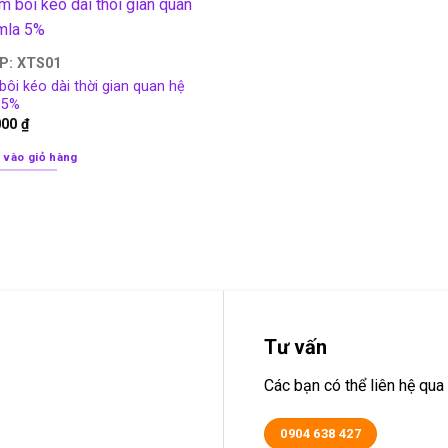
P: XTS01
ôi kéo dài thời gian quan hệ
 5%
000
₫
 vào giỏ hàng
Tư vấn
Các bạn có thể liên hệ q
0904 638 427