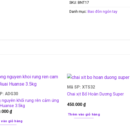
SKU:
BNT17
Danh mục:
Bao đôn ngón tay
Mã SP: XTS32
P: ADG30
Chai xịt Bổ Hoàn Dương Super
 nguyên khối rung rên cảm ứng
450.000
₫
 Huanse 3.5kg
0.000
₫
Thêm vào giỏ hàng
 vào giỏ hàng