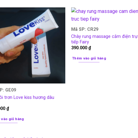
Mã SP: CR29
Chày rung massage cắm điện tr
tiếp Fairy
390.000
₫
Thêm vào giỏ hàng
P: GE09
ôi trơn Love kiss hương dâu
000
₫
 vào giỏ hàng