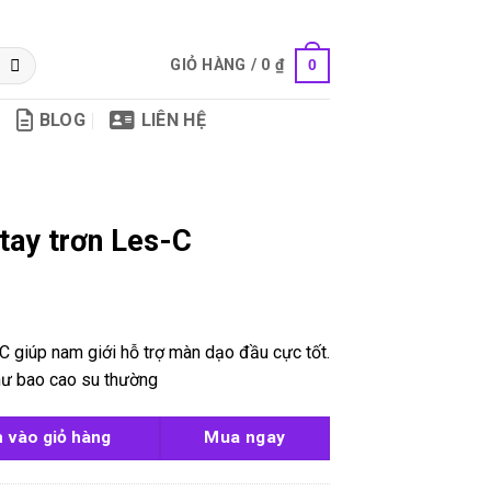
GIỎ HÀNG /
0
₫
0
BLOG
LIÊN HỆ
tay trơn Les-C
C giúp nam giới hỗ trợ màn dạo đầu cực tốt.
hư bao cao su thường
C số lượng
 vào giỏ hàng
Mua ngay