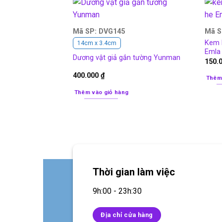
Mã SP: DVG145
Mã S
Kem b
14cm x 3.4cm
Emla
Dương vật giả gắn tường Yunman
150.
400.000
₫
Thêm
Thêm vào giỏ hàng
Thời gian làm việc
9h:00 - 23h:30
Địa chỉ cửa hàng