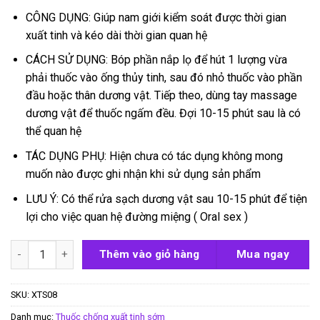
CÔNG DỤNG: Giúp nam giới kiểm soát được thời gian
xuất tinh và kéo dài thời gian quan hệ
CÁCH SỬ DỤNG: Bóp phần nắp lọ để hút 1 lượng vừa
phải thuốc vào ống thủy tinh, sau đó nhỏ thuốc vào phần
đầu hoặc thân dương vật. Tiếp theo, dùng tay massage
dương vật để thuốc ngấm đều. Đợi 10-15 phút sau là có
thể quan hệ
TÁC DỤNG PHỤ: Hiện chưa có tác dụng không mong
muốn nào được ghi nhận khi sử dụng sản phẩm
LƯU Ý: Có thể rửa sạch dương vật sau 10-15 phút để tiện
lợi cho việc quan hệ đường miệng ( Oral sex )
Sìn sú nước dạng serum ( trùm sìn sú ) số lượng
Thêm vào giỏ hàng
Mua ngay
SKU:
XTS08
Danh mục:
Thuốc chống xuất tinh sớm