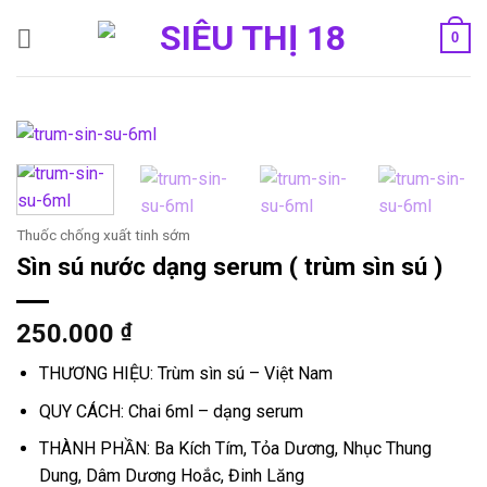
Bỏ
0
qua
nội
dung
Thuốc chống xuất tinh sớm
Sìn sú nước dạng serum ( trùm sìn sú )
250.000
₫
THƯƠNG HIỆU: Trùm sìn sú – Việt Nam
QUY CÁCH: Chai 6ml – dạng serum
THÀNH PHẦN: Ba Kích Tím, Tỏa Dương, Nhục Thung
Dung, Dâm Dương Hoắc, Đinh Lăng