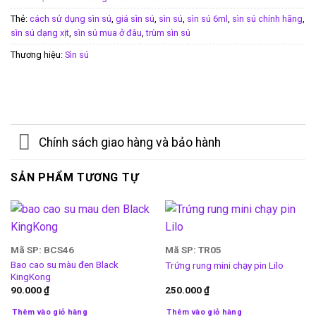
Thẻ:
cách sử dụng sìn sú
,
giá sìn sú
,
sìn sú
,
sìn sú 6ml
,
sìn sú chính hãng
,
sìn sú dạng xịt
,
sìn sú mua ở đâu
,
trùm sìn sú
Thương hiệu:
Sìn sú
Chính sách giao hàng và bảo hành
SẢN PHẨM TƯƠNG TỰ
Mã SP: BCS46
Mã SP: TR05
Bao cao su màu đen Black
Trứng rung mini chạy pin Lilo
KingKong
90.000
₫
250.000
₫
Thêm vào giỏ hàng
Thêm vào giỏ hàng