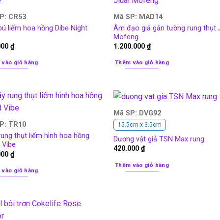
P: CR53
Mã SP: MAD14
ú liếm hoa hồng Dibe Night
Âm đạo giả gắn tường rung thụt J
Mofeng
000
₫
1.200.000
₫
 vào giỏ hàng
Thêm vào giỏ hàng
Mã SP: DVG92
P: TR10
15.5cm x 3.5cm
ung thụt liếm hình hoa hồng
Dương vật giả TSN Max rung
 Vibe
420.000
₫
000
₫
Thêm vào giỏ hàng
 vào giỏ hàng