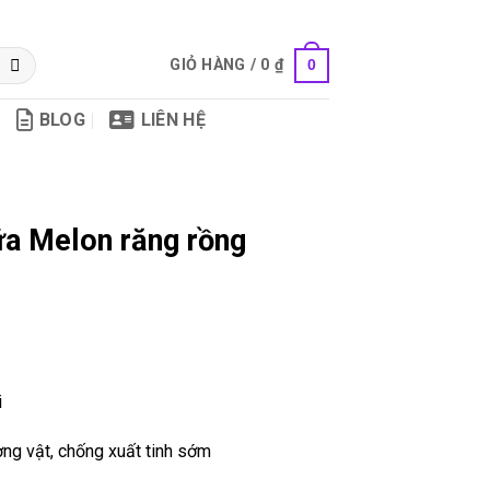
GIỎ HÀNG /
0
₫
0
BLOG
LIÊN HỆ
ữa Melon răng rồng
i
ng vật, chống xuất tinh sớm