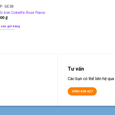
P: GE38
ôi trơn Cokelife Rose Flavor
000
₫
 vào giỏ hàng
Tư vấn
Các bạn có thể liên hệ q
0904 638 427