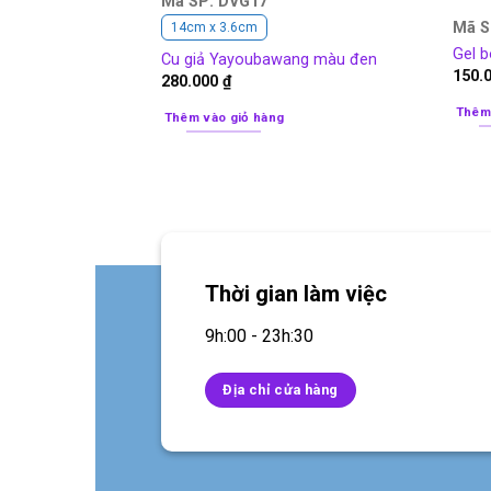
Mã SP: DVG17
Mã S
14cm x 3.6cm
Gel b
Cu giả Yayoubawang màu đen
150.
280.000
₫
Thêm
Thêm vào giỏ hàng
Thời gian làm việc
9h:00 - 23h:30
Địa chỉ cửa hàng