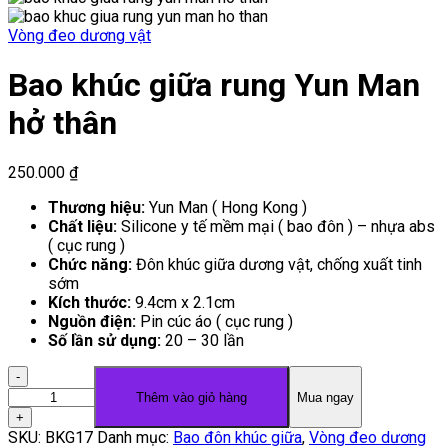
Vòng đeo dương vật
Bao khúc giữa rung Yun Man
hở thân
250.000
₫
Thương hiệu:
Yun Man ( Hong Kong )
Chất liệu:
Silicone y tế mềm mại ( bao đôn ) – nhựa abs
( cục rung )
Chức năng:
Đôn khúc giữa dương vật, chống xuất tinh
sớm
Kích thước:
9.4cm x 2.1cm
Nguồn điện:
Pin cúc áo ( cục rung )
Số lần sử dụng:
20 – 30 lần
Bao
khúc
Thêm vào giỏ hàng
Mua ngay
giữa
rung
SKU:
BKG17
Danh mục:
Bao đôn khúc giữa
,
Vòng đeo dương