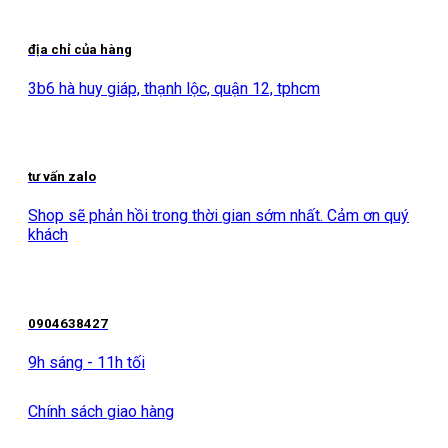
địa chỉ của hàng
3b6 hà huy giáp, thạnh lộc, quận 12, tphcm
tư vấn zalo
Shop sẽ phản hồi trong thời gian sớm nhất. Cảm ơn quý
khách
0904638427
9h sáng - 11h tối
Chính sách giao hàng