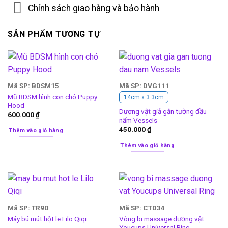
Chính sách giao hàng và bảo hành
SẢN PHẨM TƯƠNG TỰ
Mã SP: BDSM15
Mã SP: DVG111
Mũ BDSM hình con chó Puppy
14cm x 3.3cm
Hood
Dương vật giả gắn tường đầu
600.000
₫
nấm Vessels
450.000
₫
Thêm vào giỏ hàng
Thêm vào giỏ hàng
Mã SP: TR90
Mã SP: CTD34
Vòng bi massage dương vật
Máy bú mút hột le Lilo Qiqi
Youcups Universal Ring