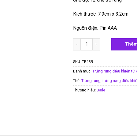
Kích thước: 7.9cm x 3.2cm
Nguồn điện: Pin AAA
Trứng rung điều khiển từ xa Pr
Thêm
SKU:
TR139
Danh mục:
Trứng rung điều khiển từ 
Thẻ:
Trứng rung
,
trứng rung điều khiể
Thương hiệu:
Baile