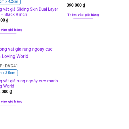
cm x 4.2cm
390.000
₫
 vật giả Sliding Skin Dual Layer
– Black 9 inch
Thêm vào giỏ hàng
000
₫
 vào giỏ hàng
P: DVG41
m x 3.5cm
g vật giả rung ngoáy cực mạnh
ng World
0.000
₫
 vào giỏ hàng