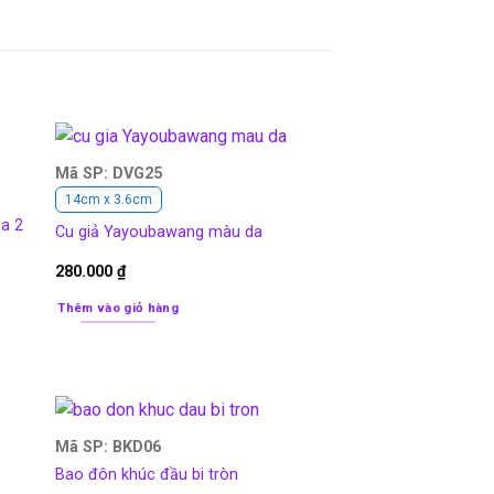
Mã SP: DVG25
14cm x 3.6cm
ba 2
Cu giả Yayoubawang màu da
280.000
₫
Thêm vào giỏ hàng
Mã SP: BKD06
Bao đôn khúc đầu bi tròn