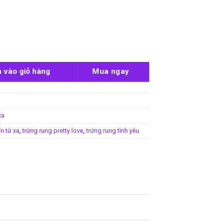
etty Love Arvin số lượng
 vào giỏ hàng
Mua ngay
xa
n từ xa
,
trứng rung pretty love
,
trứng rung tình yêu