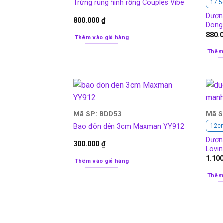
Trứng rung hình rồng Couples Vibe
17.5
Dương
800.000
₫
Dong 
880.
Thêm vào giỏ hàng
Thêm
Mã SP: BDD53
Mã S
Bao đôn dên 3cm Maxman YY912
12c
Dươn
300.000
₫
Lovi
1.10
Thêm vào giỏ hàng
Thêm