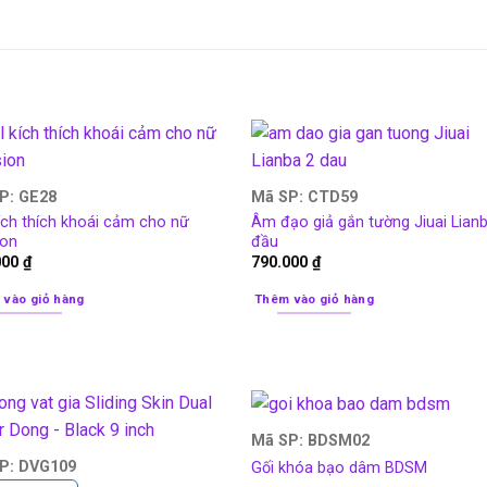
P: GE28
Mã SP: CTD59
ích thích khoái cảm cho nữ
Âm đạo giả gắn tường Jiuai Lian
ion
đầu
000
₫
790.000
₫
 vào giỏ hàng
Thêm vào giỏ hàng
Mã SP: BDSM02
P: DVG109
Gối khóa bạo dâm BDSM