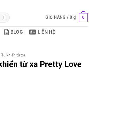
GIỎ HÀNG /
0
₫
0
BLOG
LIÊN HỆ
iều khiển từ xa
khiển từ xa Pretty Love