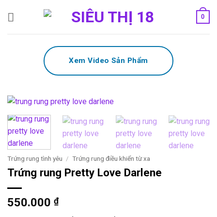
Bỏ
0
qua
nội
dung
Xem Video Sản Phẩm
Trứng rung tình yêu
/
Trứng rung điều khiển từ xa
Trứng rung Pretty Love Darlene
550.000
₫