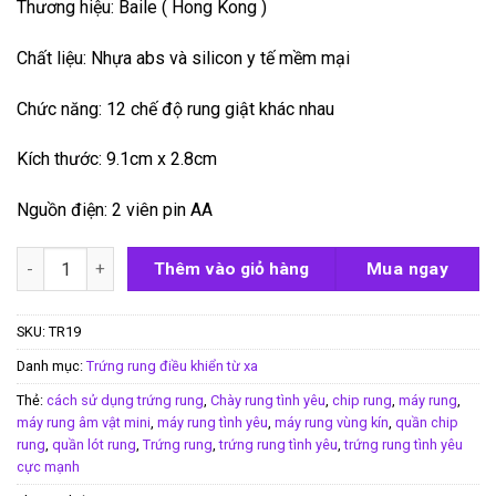
Thương hiệu: Baile ( Hong Kong )
Chất liệu: Nhựa abs và silicon y tế mềm mại
Chức năng: 12 chế độ rung giật khác nhau
Kích thước: 9.1cm x 2.8cm
Nguồn điện: 2 viên pin AA
Trứng rung Pretty Love Darlene số lượng
Thêm vào giỏ hàng
Mua ngay
SKU:
TR19
Danh mục:
Trứng rung điều khiển từ xa
Thẻ:
cách sử dụng trứng rung
,
Chày rung tình yêu
,
chip rung
,
máy rung
,
máy rung âm vật mini
,
máy rung tình yêu
,
máy rung vùng kín
,
quần chip
rung
,
quần lót rung
,
Trứng rung
,
trứng rung tình yêu
,
trứng rung tình yêu
cực mạnh