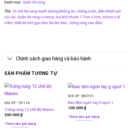
Danh mục:
Quần lót rung
Thẻ:
10 chế độ rung mạnh nhưng không ồn
,
chống nước
,
điều khiển pin
cúc áo
,
Quần lót rung Lovetoy Joy kích thước 7.7cm x 2cm
,
silicon y tế
mềm
,
thiết kế nhỏ gọn đeo lâu kín đáo.
,
trứng rung sạc điện
Chính sách giao hàng và bảo hành
SẢN PHẨM TƯƠNG TỰ
Mã SP: BNT01
Bao đôn ngón tay G spot 1
Mã SP: TR114
100.000
₫
Trứng rung 12 chế độ Manno
200.000
₫
Thêm vào giỏ hàng
Thêm vào giỏ hàng