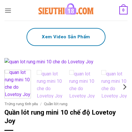
Bỏ
0
qua
nội
dung
Xem Video Sản Phẩm
Trứng rung tình yêu
/
Quần lót rung
Quần lót rung mini 10 chế độ Lovetoy
Joy