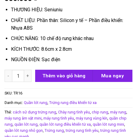
THƯƠNG HIỆU: Seniuniu
CHẤT LIỆU: Phần thân: Silicon y tế – Phần điều khiển:
Nhựa ABS
CHỨC NĂNG: 10 chế độ rung khác nhau
KÍCH THƯỚC: 8.6cm x 2.8cm
NGUỒN ĐIỆN: Sạc điện
quần chip rung mini butterfly số lượng
Thêm vào giỏ hàng
Mua ngay
SKU:
TR16
Danh mục:
Quần lót rung
,
Trứng rung điều khiển từ xa
Thẻ:
cách sử dụng trứng rung
,
Chày rung tình yêu
,
chip rung
,
máy rung
,
máy rung âm vật mini
,
máy rung tình yêu
,
máy rung vùng kín
,
quần chip
rung
,
quần lót rung
,
quần lót rung điều khiển từ xa
,
quần lót rung mini
,
quần lót rung nhỏ gọn
,
Trứng rung
,
trứng rung tình yêu
,
trứng rung tình
yêu cực mạnh