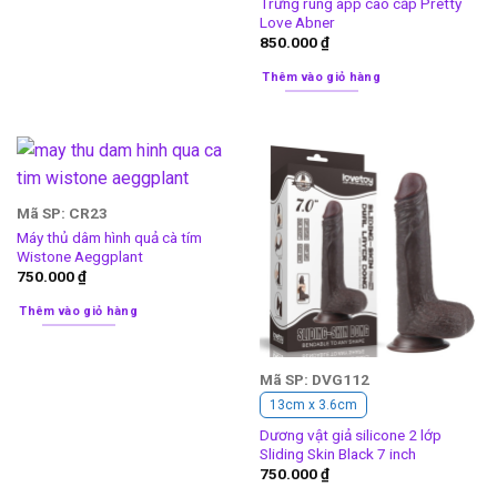
Trứng rung app cao cấp Pretty
Love Abner
850.000
₫
Thêm vào giỏ hàng
Mã SP: CR23
Máy thủ dâm hình quả cà tím
Wistone Aeggplant
750.000
₫
Thêm vào giỏ hàng
Mã SP: DVG112
13cm x 3.6cm
Dương vật giả silicone 2 lớp
Sliding Skin Black 7 inch
750.000
₫