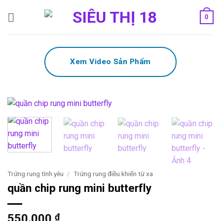
Bỏ
0
qua
nội
dung
Xem Video Sản Phẩm
Trứng rung tình yêu
/
Trứng rung điều khiển từ xa
quần chip rung mini butterfly
550.000
₫