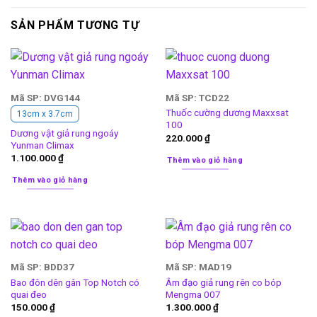
SẢN PHẨM TƯƠNG TỰ
Mã SP: DVG144
Mã SP: TCD22
Thuốc cường dương Maxxsat
13cm x 3.7cm
100
Dương vật giả rung ngoáy
220.000
₫
Yunman Climax
1.100.000
₫
Thêm vào giỏ hàng
Thêm vào giỏ hàng
Mã SP: BDD37
Mã SP: MAD19
Bao đôn dên gân Top Notch có
Âm đạo giả rung rên co bóp
quai đeo
Mengma 007
150.000
₫
1.300.000
₫