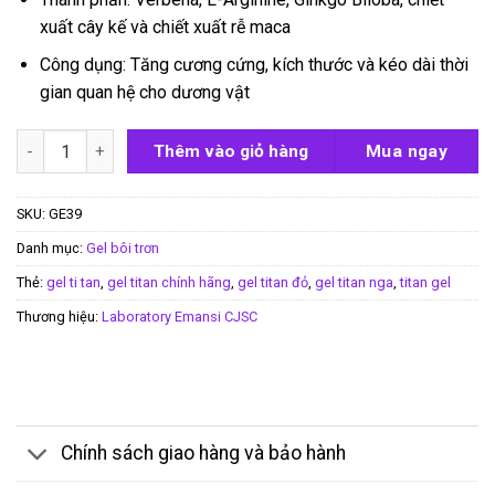
xuất cây kế và chiết xuất rễ maca
Công dụng: Tăng cương cứng, kích thước và kéo dài thời
gian quan hệ cho dương vật
Gel titan đỏ chính hãng nga số lượng
Thêm vào giỏ hàng
Mua ngay
SKU:
GE39
Danh mục:
Gel bôi trơn
Thẻ:
gel ti tan
,
gel titan chính hãng
,
gel titan đỏ
,
gel titan nga
,
titan gel
Thương hiệu:
Laboratory Emansi CJSC
Chính sách giao hàng và bảo hành