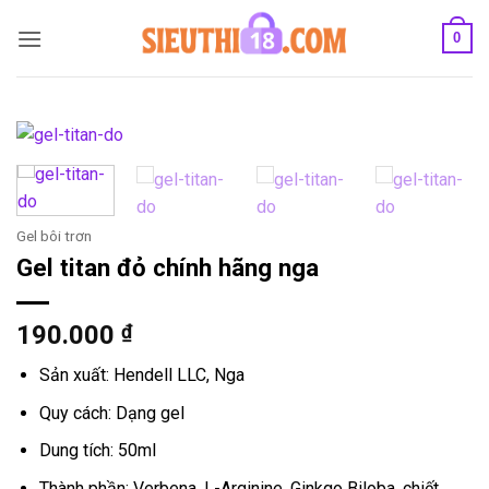
Bỏ
0
qua
nội
dung
Gel bôi trơn
Gel titan đỏ chính hãng nga
190.000
₫
Sản xuất: Hendell LLC, Nga
Quy cách: Dạng gel
Dung tích: 50ml
Thành phần: Verbena, L-Arginine, Ginkgo Biloba, chiết