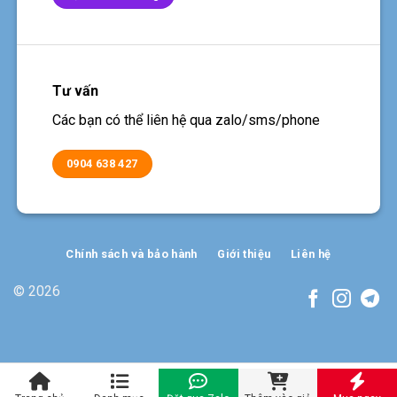
Tư vấn
Các bạn có thể liên hệ qua zalo/sms/phone
0904 638 427
Chính sách và bảo hành
Giới thiệu
Liên hệ
© 2026
sieuthi18.com 2026