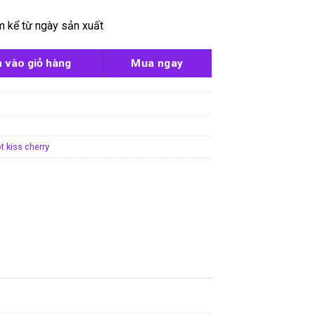
m kể từ ngày sản xuất
herry số lượng
 vào giỏ hàng
Mua ngay
t kiss cherry