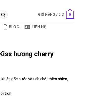
GIỎ HÀNG /
0
₫
0
BLOG
LIÊN HỆ
 Kiss hương cherry
 khiết, gốc nước và tinh chất thiên nhiên,
ôi trơn