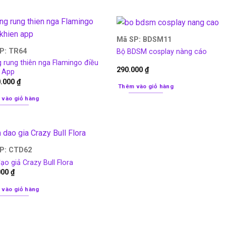
Mã SP: BDSM11
P: TR64
Bộ BDSM cosplay nàng cáo
 rung thiên nga Flamingo điều
290.000
₫
n App
0.000
₫
Thêm vào giỏ hàng
 vào giỏ hàng
P: CTD62
o giả Crazy Bull Flora
000
₫
 vào giỏ hàng