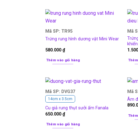
Mã SP: TR95
Mã S
Trứng
Trứng rung hình dương vật Mini Wear
khiể
580.000
₫
1.50
Thêm vào giỏ hàng
Thêm
Mã SP: DVG37
Mã S
Âm đạ
14cm x 3.5cm
890.
Cu giả rung thụt sưởi ấm Fanala
650.000
₫
Thêm
Thêm vào giỏ hàng