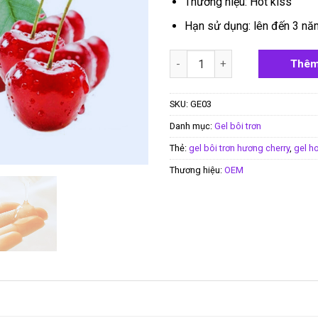
Thương hiệu: Hot kiss
Hạn sử dụng: lên đến 3 nă
Gel bôi trơn Hot Kiss hương c
Thêm
SKU:
GE03
Danh mục:
Gel bôi trơn
Thẻ:
gel bôi trơn hương cherry
,
gel ho
Thương hiệu:
OEM