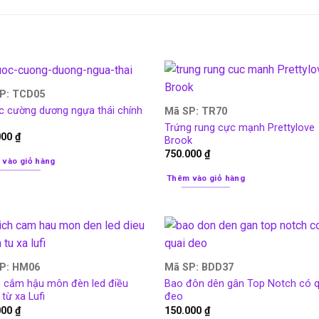
P: TCD05
c cường dương ngựa thái chính
Mã SP: TR70
Trứng rung cực mạnh Prettylove
000
₫
Brook
750.000
₫
 vào giỏ hàng
Thêm vào giỏ hàng
P: HM06
Mã SP: BDD37
h cắm hậu môn đèn led điều
Bao đôn dên gân Top Notch có q
 từ xa Lufi
đeo
000
₫
150.000
₫