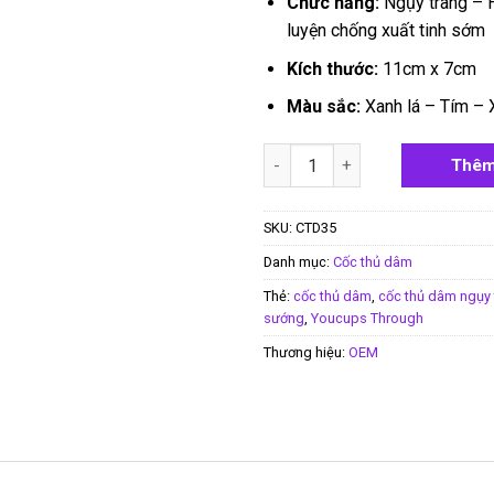
Chức năng:
Ngụy trang – H
luyện chống xuất tinh sớm
Kích thước:
11cm x 7cm
Màu sắc:
Xanh lá – Tím – 
Cốc thủ dâm ngụy trang Youc
Thêm
SKU:
CTD35
Danh mục:
Cốc thủ dâm
Thẻ:
cốc thủ dâm
,
cốc thủ dâm ngụy 
sướng
,
Youcups Through
Thương hiệu:
OEM