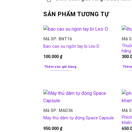
SẢN PHẨM TƯƠNG TỰ
Mã SP: BNT16
Mã S
Thuố
Bao cao su ngón tay bi Les-D
hãng
100.000
₫
300.
Thêm vào giỏ hàng
Thêm
Mã SP: MAD36
Mã S
Phíc
Máy thủ dâm tự động Space Capsule
khiển
950.000
₫
650.