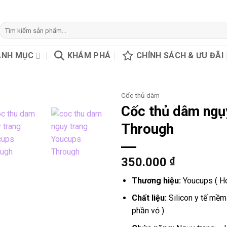
Tìm
kiếm:
ANH MỤC
KHÁM PHÁ
CHÍNH SÁCH & ƯU ĐÃI
Cốc thủ dâm
Cốc thủ dâm ngụ
Through
350.000
₫
Thương hiệu:
Youcups ( H
Chất liệu:
Silicon y tế mềm
phần vỏ )