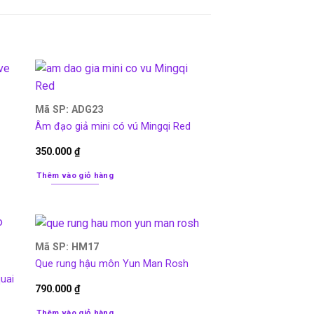
Mã SP: ADG23
Âm đạo giả mini có vú Mingqi Red
350.000
₫
Thêm vào giỏ hàng
Mã SP: HM17
Que rung hậu môn Yun Man Rosh
uai
790.000
₫
Thêm vào giỏ hàng