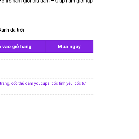
ỗ trợ nam giới thủ dâm – Giúp nam giới tập
Xanh da trời
ups Through số lượng
 vào giỏ hàng
Mua ngay
trang
,
cốc thủ dâm youcups
,
cốc tình yêu
,
cốc tự