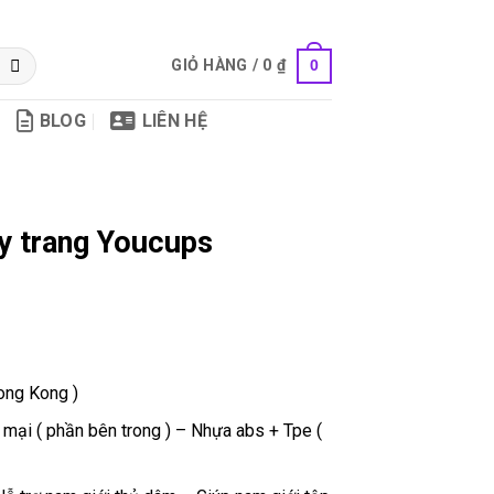
GIỎ HÀNG /
0
₫
0
BLOG
LIÊN HỆ
y trang Youcups
ong Kong )
 mại ( phần bên trong ) – Nhựa abs + Tpe (