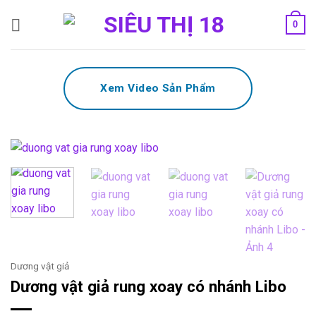
Bỏ
0
qua
nội
dung
Xem Video Sản Phẩm
Dương vật giả
Dương vật giả rung xoay có nhánh Libo