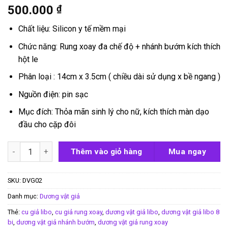
500.000
₫
Chất liệu: Silicon y tế mềm mại
Chức năng: Rung xoay đa chế độ + nhánh bướm kích thích
hột le
Phân loại : 14cm x 3.5cm ( chiều dài sử dụng x bề ngang )
Nguồn điện: pin sạc
Mục đích: Thỏa mãn sinh lý cho nữ, kích thích màn dạo
đầu cho cặp đôi
Dương vật giả rung xoay có nhánh Libo số lượng
Thêm vào giỏ hàng
Mua ngay
SKU:
DVG02
Danh mục:
Dương vật giả
Thẻ:
cu giả libo
,
cu giả rung xoay
,
dương vật giả libo
,
dương vật giả libo 8
bi
,
dương vật giả nhánh bướm
,
dương vật giả rung xoay