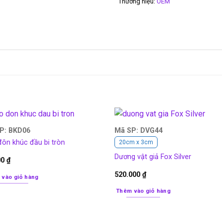
Thương hiệu:
OEM
P: BKD06
Mã SP: DVG44
ôn khúc đầu bi tròn
20cm x 3cm
Dương vật giả Fox Silver
00
₫
520.000
₫
 vào giỏ hàng
Thêm vào giỏ hàng