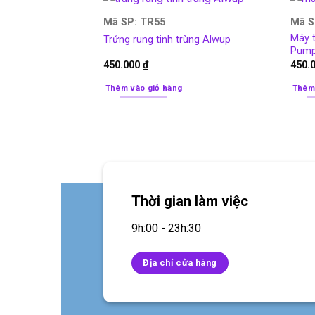
Mã SP: TR55
Mã S
Máy t
Trứng rung tinh trùng Alwup
Pum
450.000
₫
450.
Thêm vào giỏ hàng
Thêm
Thời gian làm việc
9h:00 - 23h:30
Địa chỉ cửa hàng