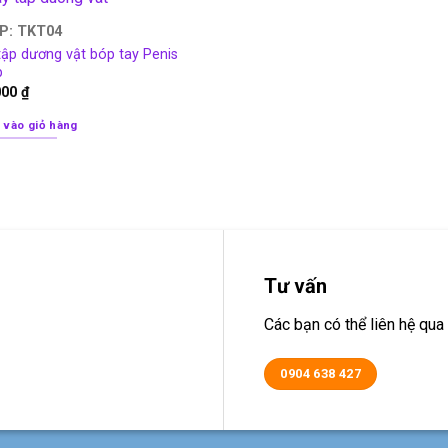
P: TKT04
ập dương vật bóp tay Penis
p
000
₫
 vào giỏ hàng
Tư vấn
Các bạn có thể liên hệ q
0904 638 427