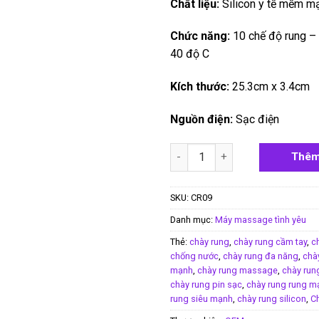
Chất liệu:
Silicon y tế mềm m
Chức năng:
10 chế độ rung – 
40 độ C
Kích thước:
25.3cm x 3.4cm
Nguồn điện:
Sạc điện
Chày rung 2 đầu rung thụt Ma
Thêm
SKU:
CR09
Danh mục:
Máy massage tình yêu
Thẻ:
chày rung
,
chày rung cầm tay
,
c
chống nước
,
chày rung đa năng
,
chà
mạnh
,
chày rung massage
,
chày ru
chày rung pin sạc
,
chày rung rung m
rung siêu mạnh
,
chày rung silicon
,
Ch