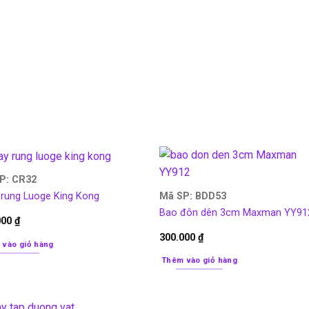
P: CR32
Mã SP: BDD53
 rung Luoge King Kong
Bao đôn dên 3cm Maxman YY91
000
₫
300.000
₫
 vào giỏ hàng
Thêm vào giỏ hàng