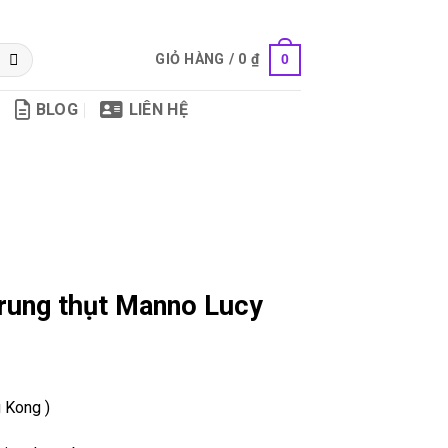
GIỎ HÀNG /
0
₫
0
BLOG
LIÊN HỆ
 rung thụt Manno Lucy
 Kong )