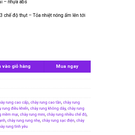
ại – nhựa abs
3 chế độ thụt – Tỏa nhiệt nóng ấm lên tới
nno Lucy số lượng
 vào giỏ hàng
Mua ngay
hày rung cao cấp
,
chày rung cao tần
,
chày rung
y rung điều khiển
,
chày rung không dây
,
chày rung
ng mềm mại
,
chày rung mini
,
chày rung nhiều chế độ
,
ạnh
,
chày rung rung nhẹ
,
chày rung sạc điện
,
chày
ày rung tình yêu