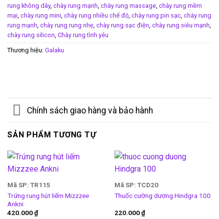
rung không dây
,
chày rung mạnh
,
chày rung massage
,
chày rung mềm
mại
,
chày rung mini
,
chày rung nhiều chế độ
,
chày rung pin sạc
,
chày rung
rung mạnh
,
chày rung rung nhẹ
,
chày rung sạc điện
,
chày rung siêu mạnh
,
chày rung silicon
,
Chày rung tình yêu
Thương hiệu:
Galaku
Chính sách giao hàng và bảo hành
SẢN PHẨM TƯƠNG TỰ
Mã SP: TR115
Mã SP: TCD20
Trứng rung hút liếm Mizzzee
Thuốc cường dương Hindgra 100
Ankni
420.000
₫
220.000
₫