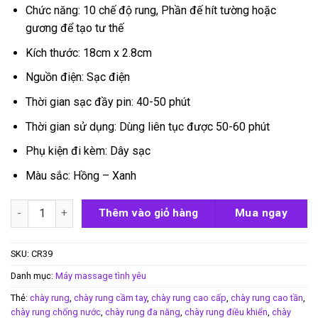
Chức năng: 10 chế độ rung, Phần đế hít tường hoặc
gương để tạo tư thế
Kích thước: 18cm x 2.8cm
Nguồn điện: Sạc điện
Thời gian sạc đầy pin: 40-50 phút
Thời gian sử dụng: Dùng liên tục được 50-60 phút
Phụ kiện đi kèm: Dây sạc
Màu sắc: Hồng – Xanh
Chày rung gắn tường Galaku Ballet số lượng
Thêm vào giỏ hàng
Mua ngay
SKU:
CR39
Danh mục:
Máy massage tình yêu
Thẻ:
chày rung
,
chày rung cầm tay
,
chày rung cao cấp
,
chày rung cao tần
,
chày rung chống nước
,
chày rung đa năng
,
chày rung điều khiển
,
chày