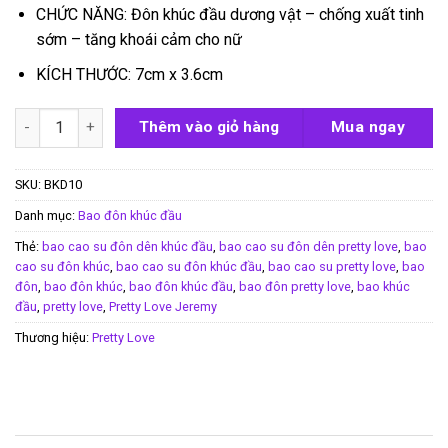
CHỨC NĂNG: Đôn khúc đầu dương vật – chống xuất tinh
sớm – tăng khoái cảm cho nữ
KÍCH THƯỚC: 7cm x 3.6cm
Bao đôn khúc đầu Pretty Love Jeremy số lượng
Thêm vào giỏ hàng
Mua ngay
SKU:
BKD10
Danh mục:
Bao đôn khúc đầu
Thẻ:
bao cao su đôn dên khúc đầu
,
bao cao su đôn dên pretty love
,
bao
cao su đôn khúc
,
bao cao su đôn khúc đầu
,
bao cao su pretty love
,
bao
đôn
,
bao đôn khúc
,
bao đôn khúc đầu
,
bao đôn pretty love
,
bao khúc
đầu
,
pretty love
,
Pretty Love Jeremy
Thương hiệu:
Pretty Love