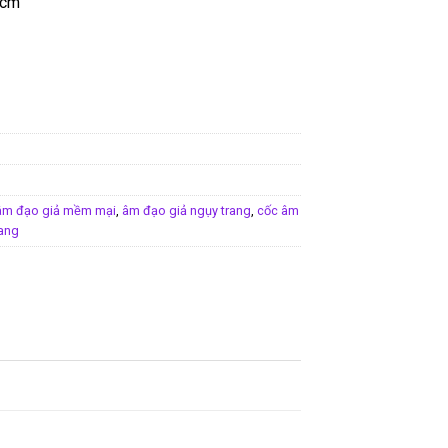
1cm
âm đạo giả mềm mại
,
âm đạo giả ngụy trang
,
cốc âm
rang