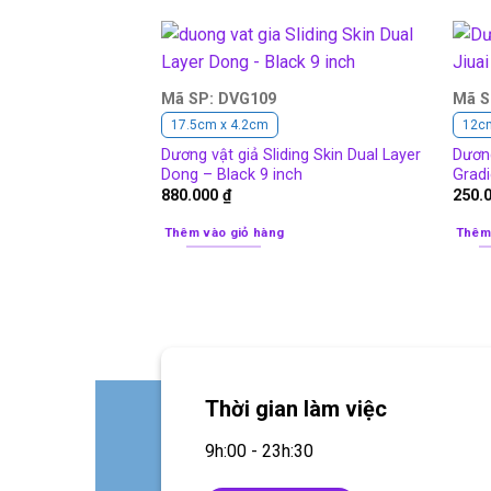
Mã SP: DVG109
Mã S
17.5cm x 4.2cm
12c
Dương vật giả Sliding Skin Dual Layer
Dương
Dong – Black 9 inch
Gradi
880.000
₫
250.
Thêm vào giỏ hàng
Thêm
Thời gian làm việc
9h:00 - 23h:30