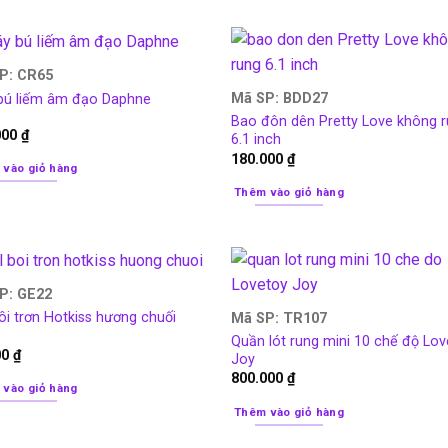
P: CR65
Mã SP: BDD27
bú liếm âm đạo Daphne
Bao đôn dên Pretty Love không 
000
₫
6.1 inch
180.000
₫
 vào giỏ hàng
Thêm vào giỏ hàng
P: GE22
ôi trơn Hotkiss hương chuối
Mã SP: TR107
Quần lót rung mini 10 chế độ Lo
00
₫
Joy
800.000
₫
 vào giỏ hàng
Thêm vào giỏ hàng