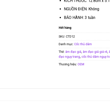
KÍCH THƯỚC: 12.8cm x 5.
NGUỒN ĐIỆN: Không
BẢO HÀNH: 3 tuần
Hết hàng
SKU:
CTD12
Danh mục:
Cốc thủ dâm
Thẻ:
âm đạo giả
,
âm đạo giả giá rẻ
,
đạo ngụy trang
,
cốc thủ dâm ngụy t
Thương hiệu:
OEM