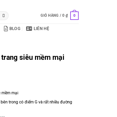
GIỎ HÀNG /
0
₫
0
BLOG
LIÊN HỆ
 trang siêu mềm mại
ực mềm mại
ên trong có điểm G và rất nhiều đường