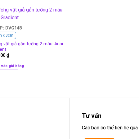
P: DVG148
m x 3cm
 vật giả gắn tường 2 màu Jiuai
ent
000
₫
 vào giỏ hàng
Tư vấn
Các bạn có thể liên hệ q