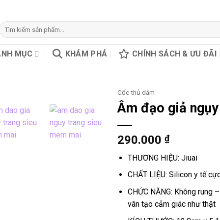
Tìm
kiếm:
ANH MỤC
KHÁM PHÁ
CHÍNH SÁCH & ƯU ĐÃI
Cốc thủ dâm
Âm đạo giả ngụy
290.000
₫
THƯƠNG HIỆU: Jiuai
CHẤT LIỆU: Silicon y tế c
CHỨC NĂNG: Không rung – b
vân tạo cảm giác như thật