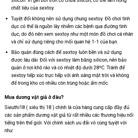
silicon. Vì gel bôi trơn có chứa silicon, có thể làm hỏng
chất liệu của sextoy.
Tuyệt đối không nên sử dụng chung sextoy. Đồ chơi tình
dục có thể là nguồn lây nhiễm các bệnh qua đường tình
dục, do đó nên xem sextoy như một món đồ chơi cá nhân
và chỉ sử dụng riêng cho mối quan hệ 1-1 của bạn.
Bảo quản đúng cách để sextoy luôn bền và sử dụng
được lâu dài. Đối với sextoy làm bằng silicon, nên bảo
quản ở nơi khô ráo và có nhiệt độ dưới 28ºC. Tránh để
sextoy tiếp xúc trực tiếp với ánh sáng mặt trời và không
để trong kho có nhiều côn trùng hoặc ẩm mốc.
Mua dương vật giả ở đâu?
Sieuthi18 ( siêu thị 18 ) chính là cửa hàng cung cấp đầy đủ
các sản phẩm dương vật giả từ rất nhiều các thương hiệu nổi
tiếng trên thế giới. Với chính sách ưu đãi vô cùng tuyệt vời
như: