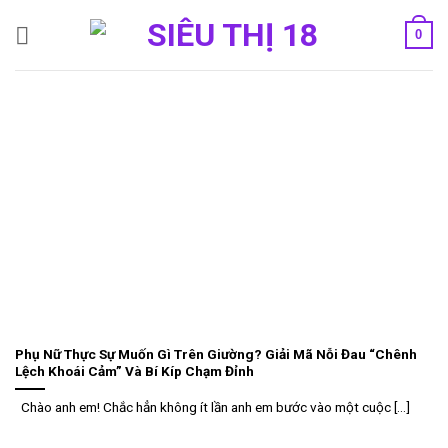
Bỏ
0
qua
nội
dung
Phụ Nữ Thực Sự Muốn Gì Trên Giường? Giải Mã Nỗi Đau “Chênh
Lệch Khoái Cảm” Và Bí Kíp Chạm Đỉnh
Chào anh em! Chắc hẳn không ít lần anh em bước vào một cuộc [...]