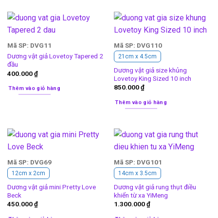
Mã SP: DVG11
Mã SP: DVG110
Dương vật giả Lovetoy Tapered 2
21cm x 4.5cm
đầu
Dương vật giả size khủng
400.000
₫
Lovetoy King Sized 10 inch
850.000
₫
Thêm vào giỏ hàng
Thêm vào giỏ hàng
Mã SP: DVG69
Mã SP: DVG101
12cm x 2cm
14cm x 3.5cm
Dương vật giả mini Pretty Love
Dương vật giả rung thụt điều
Beck
khiển từ xa YiMeng
450.000
₫
1.300.000
₫