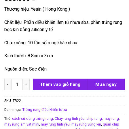
Thương hiệu: Yeain ( Hong Kong )
Chất liệu: Phần điều khiển làm từ nhựa abs, phần trứng rung
bọc kín bằng silicon y tế
Chức năng: 10 tần số rung khác nhau
Kích thước: 8.8cm x 3cm
Nguồn điện: Sạc điện
Trứng rung Yeain Sakura điều khiển từ xa số lượng
Thêm vào giỏ hàng
Mua ngay
SKU:
TR22
Danh mục:
Trứng rung điều khiển từ xa
Thẻ:
cách sử dụng trứng rung
,
Chày rung tình yêu
,
chip rung
,
máy rung
,
máy rung âm vật mini
,
máy rung tình yêu
,
máy rung vùng kín
,
quần chip