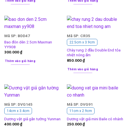
Thêm vào giỏ hàng
Thêm vào giỏ hàng
Mã SP: BDD47
Mã SP: CR35
Bao đôn dên 2.5cm Maxman
22.5cm x 3.9cm
YY908
Chày rung 2 đầu Double End tỏa
300.000
₫
nhiệt nóng ấm
850.000
₫
Thêm vào giỏ hàng
Thêm vào giỏ hàng
Mã SP: DVG145
Mã SP: DVG91
14cm x 3.4cm
11cm x 2.9cm
Dương vật giả gắn tường Yunman
Dương vật giả mini Baile có nhánh
400.000
₫
250.000
₫