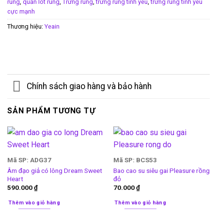
rung
,
quần lót rung
,
Trứng rung
,
trứng rung tình yêu
,
trứng rung tình yêu
cực mạnh
Thương hiệu:
Yeain
Chính sách giao hàng và bảo hành
SẢN PHẨM TƯƠNG TỰ
Mã SP: ADG37
Mã SP: BCS53
Âm đạo giả có lông Dream Sweet
Bao cao su siêu gai Pleasure rồng
Heart
đỏ
590.000
₫
70.000
₫
Thêm vào giỏ hàng
Thêm vào giỏ hàng