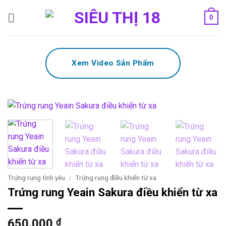
Bỏ
0
qua
nội
dung
Xem Video Sản Phẩm
Trứng rung tình yêu
/
Trứng rung điều khiển từ xa
Trứng rung Yeain Sakura điều khiển từ xa
650.000
₫