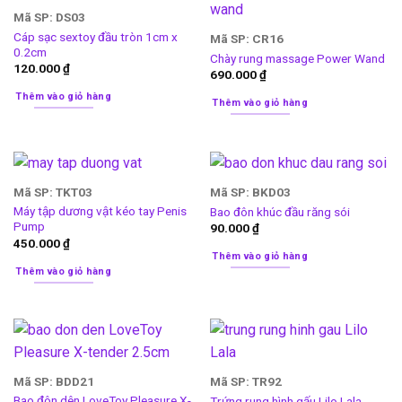
Mã SP: DS03
Cáp sạc sextoy đầu tròn 1cm x
Mã SP: CR16
0.2cm
Chày rung massage Power Wand
120.000
₫
690.000
₫
Thêm vào giỏ hàng
Thêm vào giỏ hàng
Mã SP: TKT03
Mã SP: BKD03
Máy tập dương vật kéo tay Penis
Bao đôn khúc đầu răng sói
Pump
90.000
₫
450.000
₫
Thêm vào giỏ hàng
Thêm vào giỏ hàng
Mã SP: BDD21
Mã SP: TR92
Bao đôn dên LoveToy Pleasure X-
Trứng rung hình gấu Lilo Lala