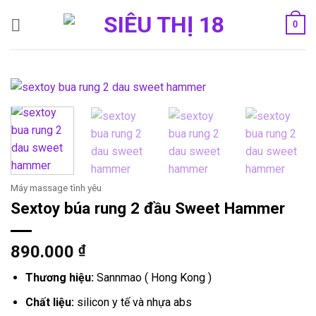
Bỏ
0
qua
nội
dung
Máy massage tình yêu
Sextoy búa rung 2 đầu Sweet Hammer
890.000
₫
Thương hiệu:
Sannmao ( Hong Kong )
Chất liệu:
silicon y tế và nhựa abs