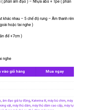
ại ( phần âm đạo ) – Nhựa abs + Tpe ( phần
t khác nhau – 5 chế độ rung – Âm thanh rên
ngoài hoặc tai nghe )
hần đế +7cm )
ai nghe
II số lượng
 vào giỏ hàng
Mua ngay
p
,
âm đạo giả tự động
,
Katerina III
,
máy bú chim
,
máy
ơng vật
,
máy thủ dâm
,
máy thủ dâm cao cấp
,
máy tự