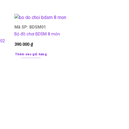
Mã SP: BDSM01
Bộ đồ chơi BDSM 8 món
002
390.000
₫
Thêm vào giỏ hàng