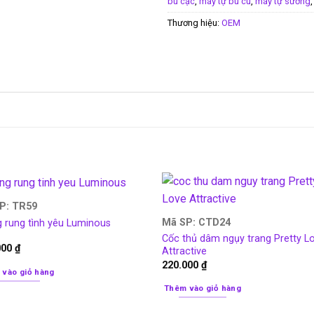
bú cặc
,
máy tự bú cu
,
máy tự sướng
Thương hiệu:
OEM
P: TR59
Mã SP: CTD24
 rung tình yêu Luminous
Cốc thủ dâm ngụy trang Pretty L
000
₫
Attractive
220.000
₫
 vào giỏ hàng
Thêm vào giỏ hàng