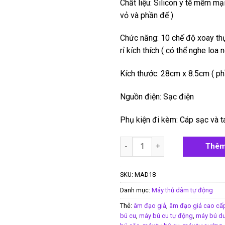
Chất liệu: Silicon y tế mềm m
vỏ và phần đế )
Chức năng: 10 chế độ xoay thụ
rỉ kích thích ( có thể nghe loa 
Kích thước: 28cm x 8.5cm ( p
Nguồn điện: Sạc điện
Phụ kiện đi kèm: Cáp sạc và t
Máy thủ dâm cao cấp Katerina I
Thêm
SKU:
MAD18
Danh mục:
Máy thủ dâm tự động
Thẻ:
âm đạo giả
,
âm đạo giả cao cấ
bú cu
,
máy bú cu tự động
,
máy bú dư