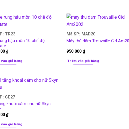
P: TR23
Mã SP: MAD20
rung hậu môn 10 chế độ
Máy thủ dâm Trouvaille Cid Am2
tate
000
₫
950.000
₫
 vào giỏ hàng
Thêm vào giỏ hàng
P: GE27
tăng khoái cảm cho nữ Skyn
e
000
₫
 vào giỏ hàng