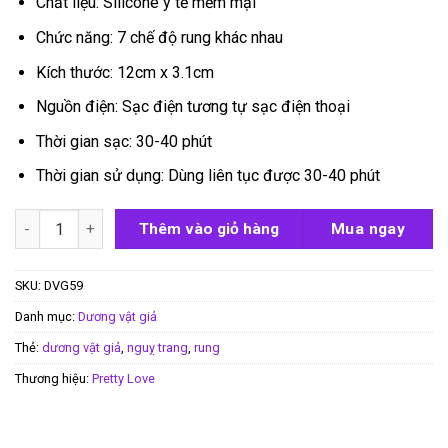
Chất liệu: Silicone y tế mềm mại
Chức năng: 7 chế độ rung khác nhau
Kích thước: 12cm x 3.1cm
Nguồn điện: Sạc điện tương tự sạc điện thoại
Thời gian sạc: 30-40 phút
Thời gian sử dụng: Dùng liên tục được 30-40 phút
Dương vật giả trái chuối Pretty Love Banana Knight số lượng
Thêm vào giỏ hàng
Mua ngay
SKU:
DVG59
Danh mục:
Dương vật giả
Thẻ:
dương vật giả
,
nguỵ trang
,
rung
Thương hiệu:
Pretty Love