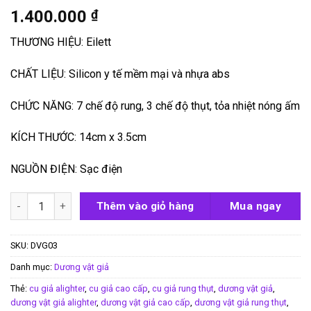
1.400.000
₫
THƯƠNG HIỆU: Eilett
CHẤT LIỆU: Silicon y tế mềm mại và nhựa abs
CHỨC NĂNG: 7 chế độ rung, 3 chế độ thụt, tỏa nhiệt nóng ấm
KÍCH THƯỚC: 14cm x 3.5cm
NGUỒN ĐIỆN: Sạc điện
Dương vật giả rung thụt sưởi ấm Ailighter số lượng
Thêm vào giỏ hàng
Mua ngay
SKU:
DVG03
Danh mục:
Dương vật giả
Thẻ:
cu giả alighter
,
cu giả cao cấp
,
cu giả rung thụt
,
dương vật giả
,
dương vật giả alighter
,
dương vật giả cao cấp
,
dương vật giả rung thụt
,