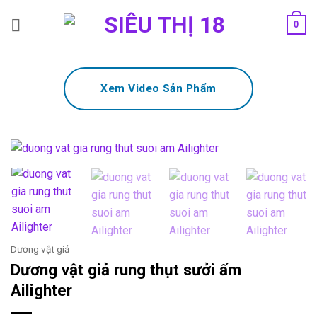
Bỏ
0
qua
nội
dung
Xem Video Sản Phẩm
Dương vật giả
Dương vật giả rung thụt sưởi ấm
Ailighter