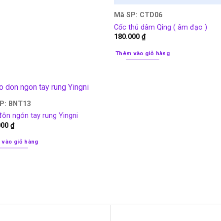
Mã SP: CTD06
Cốc thủ dâm Qing ( âm đạo )
180.000
₫
Thêm vào giỏ hàng
P: BNT13
ôn ngón tay rung Yingni
000
₫
 vào giỏ hàng