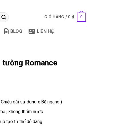
GIỎ HÀNG /
0
₫
0
BLOG
LIÊN HỆ
ít tường Romance
 Chiều dài sử dụng x Bề ngang )
 mại, không thấm nước.
úp tạo tư thế dễ dàng