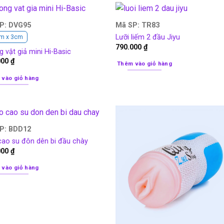
P: DVG95
Mã SP: TR83
Lưỡi liếm 2 đầu Jiyu
cm x 3cm
790.000
₫
 vật giả mini Hi-Basic
000
₫
Thêm vào giỏ hàng
 vào giỏ hàng
P: BDD12
cao su đôn dên bi đầu chày
000
₫
 vào giỏ hàng