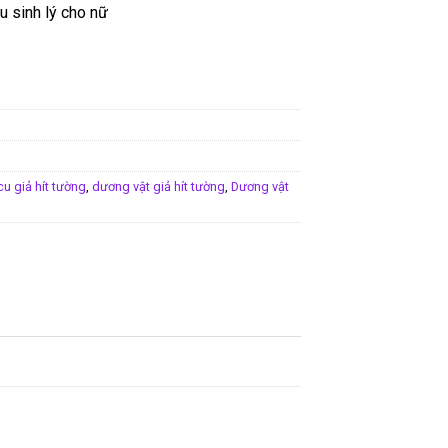
 sinh lý cho nữ
cu giả hít tường
,
dương vật giả hít tường
,
Dương vật