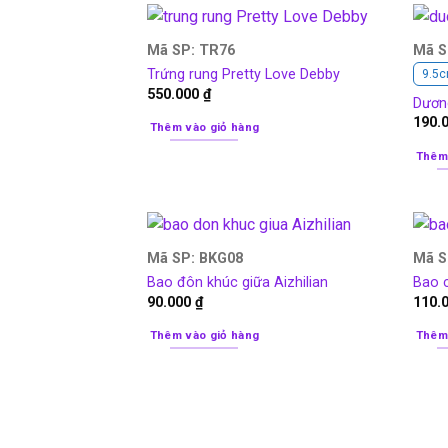
Mã SP: TR76
Mã S
Trứng rung Pretty Love Debby
9.5
550.000
₫
Dương
190.
Thêm vào giỏ hàng
Thêm
Mã SP: BKG08
Mã S
Bao đôn khúc giữa Aizhilian
Bao 
90.000
₫
110.
Thêm vào giỏ hàng
Thêm