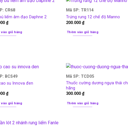
P: CR68
Mã SP: TR114
bú liếm âm đạo Daphne 2
Trứng rung 12 chế độ Manno
000
₫
200.000
₫
 vào giỏ hàng
Thêm vào giỏ hàng
P: BCS49
Mã SP: TCD05
Thuốc cường dương ngựa thái ch
cao su Innova đen
hãng
000
₫
300.000
₫
 vào giỏ hàng
Thêm vào giỏ hàng