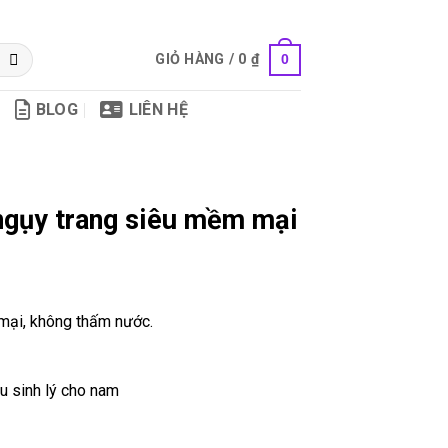
GIỎ HÀNG /
0
₫
0
BLOG
LIÊN HỆ
ngụy trang siêu mềm mại
 mại, không thấm nước.
u sinh lý cho nam