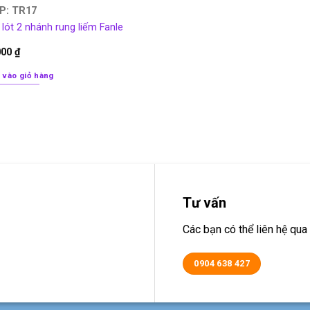
P: TR17
lót 2 nhánh rung liếm Fanle
000
₫
 vào giỏ hàng
Tư vấn
Các bạn có thể liên hệ q
0904 638 427