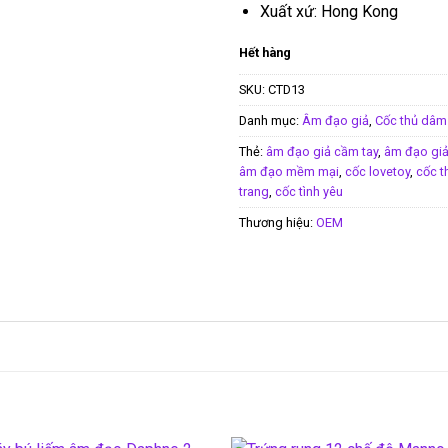
Xuất xứ: Hong Kong
Hết hàng
SKU:
CTD13
Danh mục:
Âm đạo giả
,
Cốc thủ dâm
Thẻ:
âm đạo giả cầm tay
,
âm đạo gi
âm đạo mềm mại
,
cốc lovetoy
,
cốc 
trang
,
cốc tình yêu
Thương hiệu:
OEM