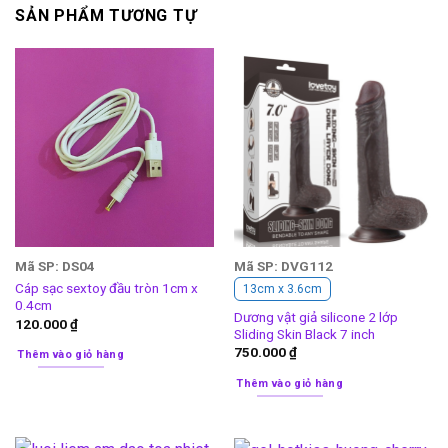
SẢN PHẨM TƯƠNG TỰ
Mã SP: DS04
Mã SP: DVG112
Cáp sạc sextoy đầu tròn 1cm x
13cm x 3.6cm
0.4cm
Dương vật giả silicone 2 lớp
120.000
₫
Sliding Skin Black 7 inch
750.000
₫
Thêm vào giỏ hàng
Thêm vào giỏ hàng