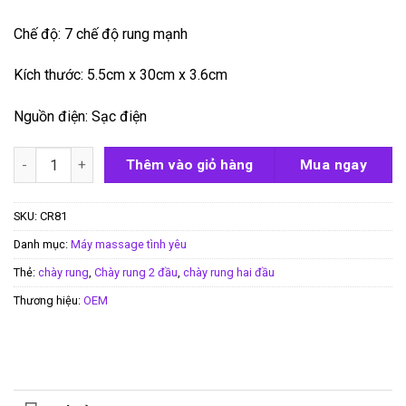
Chế độ: 7 chế độ rung mạnh
Kích thước: 5.5cm x 30cm x 3.6cm
Nguồn điện: Sạc điện
Chày rung 2 đầu 7 chế độ Jiyu Sekai số lượng
Thêm vào giỏ hàng
Mua ngay
SKU:
CR81
Danh mục:
Máy massage tình yêu
Thẻ:
chày rung
,
Chày rung 2 đầu
,
chày rung hai đầu
Thương hiệu:
OEM