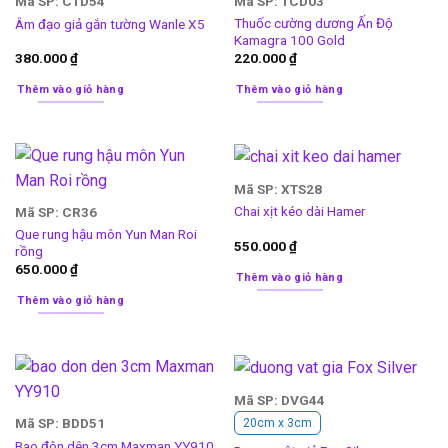
Mã SP: CTD54
Mã SP: TCD03
Thuốc cường dương Ấn Độ
Âm đạo giả gắn tường Wanle X5
Kamagra 100 Gold
380.000
₫
220.000
₫
Thêm vào giỏ hàng
Thêm vào giỏ hàng
Mã SP: XTS28
Chai xịt kéo dài Hamer
Mã SP: CR36
Que rung hậu môn Yun Man Roi
550.000
₫
rồng
650.000
₫
Thêm vào giỏ hàng
Thêm vào giỏ hàng
Mã SP: DVG44
Mã SP: BDD51
20cm x 3cm
Bao đôn dên 3cm Maxman YY910