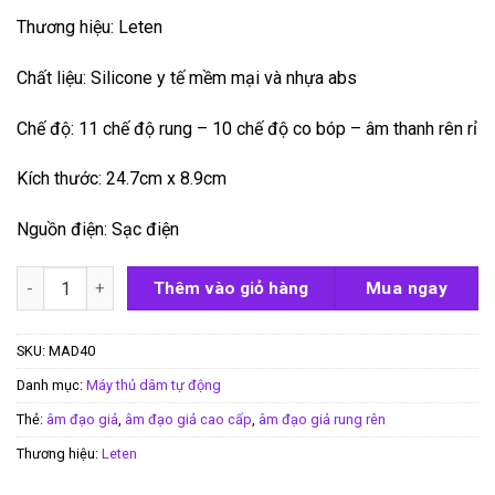
Thương hiệu: Leten
Chất liệu: Silicone y tế mềm mại và nhựa abs
Chế độ: 11 chế độ rung – 10 chế độ co bóp – âm thanh rên rỉ
Kích thước: 24.7cm x 8.9cm
Nguồn điện: Sạc điện
Âm đạo giả rung rên co bóp Leten Youhuang 3.0 số lượng
Thêm vào giỏ hàng
Mua ngay
SKU:
MAD40
Danh mục:
Máy thủ dâm tự động
Thẻ:
âm đạo giả
,
âm đạo giả cao cấp
,
âm đạo giả rung rên
Thương hiệu:
Leten