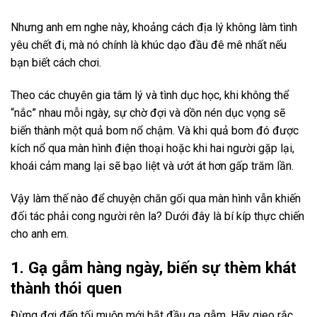
Nhưng anh em nghe này, khoảng cách địa lý không làm tình
yêu chết đi, mà nó chính là khúc dạo đầu đê mê nhất nếu
bạn biết cách chơi.
Theo các chuyên gia tâm lý và tình dục học, khi không thể
“nắc” nhau mỗi ngày, sự chờ đợi và dồn nén dục vọng sẽ
biến thành một quả bom nổ chậm. Và khi quả bom đó được
kích nổ qua màn hình điện thoại hoặc khi hai người gặp lại,
khoái cảm mang lại sẽ bạo liệt và ướt át hơn gấp trăm lần.
Vậy làm thế nào để chuyện chăn gối qua màn hình vẫn khiến
đối tác phải cong người rên la? Dưới đây là bí kíp thực chiến
cho anh em.
1. Gạ gẫm hàng ngày, biến sự thèm khát
thành thói quen
Đừng đợi đến tối muộn mới bắt đầu gạ gẫm. Hãy gieo rắc