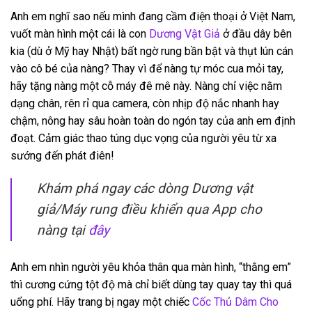
Anh em nghĩ sao nếu mình đang cầm điện thoại ở Việt Nam,
vuốt màn hình một cái là con
Dương Vật Giả
ở đầu dây bên
kia (dù ở Mỹ hay Nhật) bất ngờ rung bần bật và thụt lún cán
vào cô bé của nàng? Thay vì để nàng tự móc cua mỏi tay,
hãy tặng nàng một cỗ máy đê mê này. Nàng chỉ việc nằm
dạng chân, rên rỉ qua camera, còn nhịp độ nắc nhanh hay
chậm, nông hay sâu hoàn toàn do ngón tay của anh em định
đoạt. Cảm giác thao túng dục vọng của người yêu từ xa
sướng đến phát điên!
Khám phá ngay các dòng Dương vật
giả/Máy rung điều khiển qua App cho
nàng tại
đây
Anh em nhìn người yêu khỏa thân qua màn hình, “thằng em”
thì cương cứng tột độ mà chỉ biết dùng tay quay tay thì quá
uổng phí. Hãy trang bị ngay một chiếc
Cốc Thủ Dâm Cho