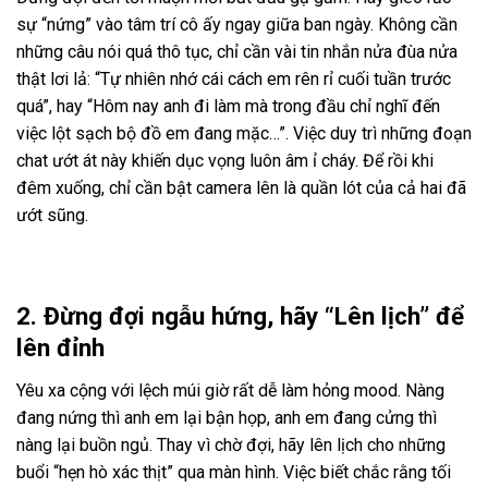
sự “nứng” vào tâm trí cô ấy ngay giữa ban ngày. Không cần
những câu nói quá thô tục, chỉ cần vài tin nhắn nửa đùa nửa
thật lơi lả: “Tự nhiên nhớ cái cách em rên rỉ cuối tuần trước
quá”, hay “Hôm nay anh đi làm mà trong đầu chỉ nghĩ đến
việc lột sạch bộ đồ em đang mặc…”. Việc duy trì những đoạn
chat ướt át này khiến dục vọng luôn âm ỉ cháy. Để rồi khi
đêm xuống, chỉ cần bật camera lên là quần lót của cả hai đã
ướt sũng.
2. Đừng đợi ngẫu hứng, hãy “Lên lịch” để
lên đỉnh
Yêu xa cộng với lệch múi giờ rất dễ làm hỏng mood. Nàng
đang nứng thì anh em lại bận họp, anh em đang cửng thì
nàng lại buồn ngủ. Thay vì chờ đợi, hãy lên lịch cho những
buổi “hẹn hò xác thịt” qua màn hình. Việc biết chắc rằng tối