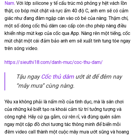
Nam
. Với lớp silicone y tế cấu trúc mô phỏng y hệt vách lồn
thật, co bóp mút chặt và rực ấm 40 độ C, anh em sẽ có cảm
giác như đang đâm ngập cán vào cô bé của nàng. Thậm chí,
một số dòng cốc thủ dâm cao cấp còn cho phép nàng điều
khiển nhịp mút kẹp của cốc qua App. Nàng rên một tiếng, cốc
mút chặt một cái đảm bảo anh em sẽ xuất tinh tung tóe ngay
trên sóng video.
https://sieuthi18.com/danh-muc/coc-thu-dam/
Tậu ngay
Cốc thủ dâm
ướt át để đêm nay
“mây mưa” cùng nàng.
Yêu xa không phải là nấm mồ của tình dục, mà là sân chơi
của những kẻ biết tạo ra khoái cảm từ trí tưởng tượng và
công nghệ. Hãy cứ gạ gẫm, cứ rên rỉ, và đừng quên sắm
ngay một cặp đồ chơi tương tác thông minh để biến mỗi
đêm video call thành một cuộc mây mưa ướt sũng và hoang