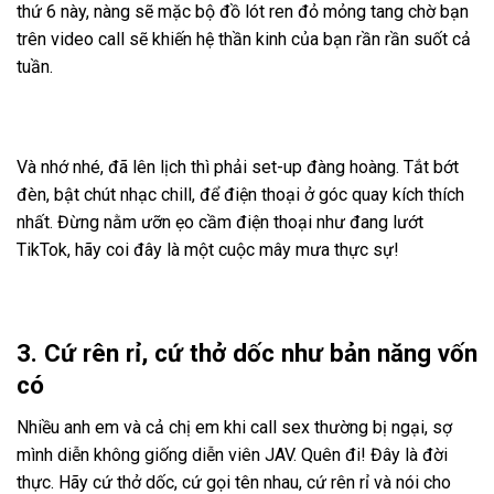
thứ 6 này, nàng sẽ mặc bộ đồ lót ren đỏ mỏng tang chờ bạn
trên video call sẽ khiến hệ thần kinh của bạn rần rần suốt cả
tuần.
Và nhớ nhé, đã lên lịch thì phải set-up đàng hoàng. Tắt bớt
đèn, bật chút nhạc chill, để điện thoại ở góc quay kích thích
nhất. Đừng nằm ưỡn ẹo cầm điện thoại như đang lướt
TikTok, hãy coi đây là một cuộc mây mưa thực sự!
3. Cứ rên rỉ, cứ thở dốc như bản năng vốn
có
Nhiều anh em và cả chị em khi call sex thường bị ngại, sợ
mình diễn không giống diễn viên JAV. Quên đi! Đây là đời
thực. Hãy cứ thở dốc, cứ gọi tên nhau, cứ rên rỉ và nói cho