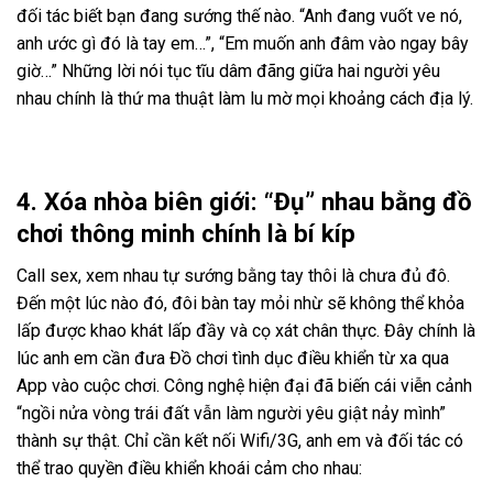
đối tác biết bạn đang sướng thế nào. “Anh đang vuốt ve nó,
anh ước gì đó là tay em…”, “Em muốn anh đâm vào ngay bây
giờ…” Những lời nói tục tĩu dâm đãng giữa hai người yêu
nhau chính là thứ ma thuật làm lu mờ mọi khoảng cách địa lý.
4. Xóa nhòa biên giới: “Đụ” nhau bằng đồ
chơi thông minh chính là bí kíp
Call sex, xem nhau tự sướng bằng tay thôi là chưa đủ đô.
Đến một lúc nào đó, đôi bàn tay mỏi nhừ sẽ không thể khỏa
lấp được khao khát lấp đầy và cọ xát chân thực. Đây chính là
lúc anh em cần đưa Đồ chơi tình dục điều khiển từ xa qua
App vào cuộc chơi. Công nghệ hiện đại đã biến cái viễn cảnh
“ngồi nửa vòng trái đất vẫn làm người yêu giật nảy mình”
thành sự thật. Chỉ cần kết nối Wifi/3G, anh em và đối tác có
thể trao quyền điều khiển khoái cảm cho nhau: