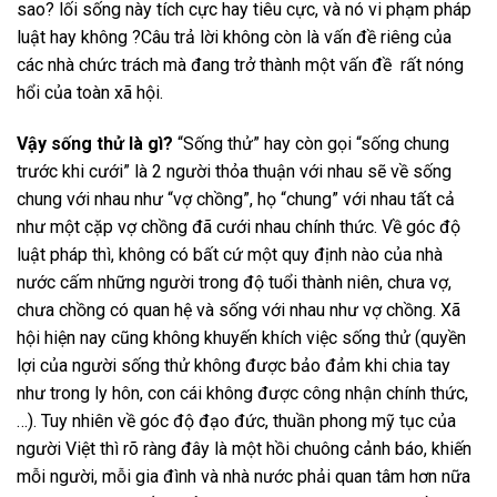
sao? lối sống này tích cực hay tiêu cực, và nó vi phạm pháp
luật hay không ?Câu trả lời không còn là vấn đề riêng của
các nhà chức trách mà đang trở thành một vấn đề rất nóng
hổi của toàn xã hội.
Vậy sống thử là gì?
“Sống thử” hay còn gọi “sống chung
trước khi cưới” là 2 người thỏa thuận với nhau sẽ về sống
chung với nhau như “vợ chồng”, họ “chung” với nhau tất cả
như một cặp vợ chồng đã cưới nhau chính thức.
Về góc độ
luật pháp thì, không có bất cứ một quy định nào của nhà
nước cấm những người trong độ tuổi thành niên, chưa vợ,
chưa chồng có quan hệ và sống với nhau như vợ chồng. Xã
hội hiện nay cũng không khuyến khích việc sống thử (quyền
lợi của người sống thử không được bảo đảm khi chia tay
như trong ly hôn, con cái không được công nhận chính thức,
…). Tuy nhiên về góc độ đạo đức, thuần phong mỹ tục của
người Việt thì rõ ràng đây là một hồi chuông cảnh báo, khiến
mỗi người, mỗi gia đình và nhà nước phải quan tâm hơn nữa